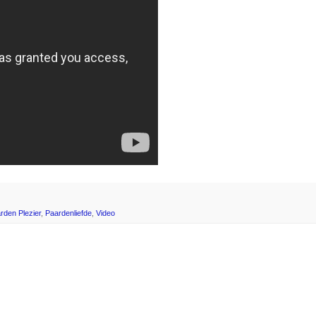
rden Plezier
,
Paardenliefde
,
Video