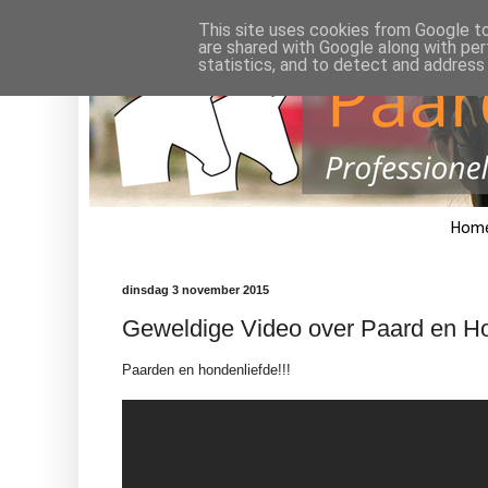
This site uses cookies from Google to 
are shared with Google along with per
statistics, and to detect and address
Hom
dinsdag 3 november 2015
Geweldige Video over Paard en H
Paarden en hondenliefde!!!