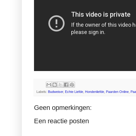
Labels:
Budweiser
,
Echte Liefde
,
Hondenliefde
,
Paarden Online
,
Paa
Geen opmerkingen:
Een reactie posten