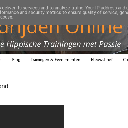
deliver its services and to analyze traffic. Your IP address and
formance and security metrics to ensure quality of service, ge
 abuse.
e
Blog
Trainingen & Evenementen
Nieuwsbrief
Co
ond