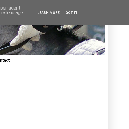
 user-agent
nerate usage
LEARN MORE
GOT IT
ntact