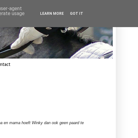
 user-agent
nerate usage
LEARN MORE
GOT IT
ntact
papa en mama hoeft Winky dan ook geen paard te