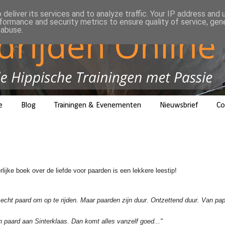
deliver its services and to analyze traffic. Your IP address and
formance and security metrics to ensure quality of service, ge
 abuse.
e
Blog
Trainingen & Evenementen
Nieuwsbrief
Co
ijke boek over de liefde voor paarden is een lekkere leestip!
 echt paard om op te rijden. Maar paarden zijn duur. Ontzettend duur. Van 
 paard aan Sinterklaas. Dan komt alles vanzelf goed..."