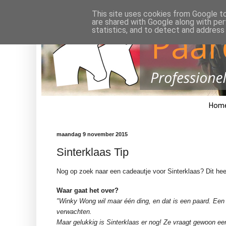
This site uses cookies from Google to 
are shared with Google along with per
statistics, and to detect and address
Hom
maandag 9 november 2015
Sinterklaas Tip
Nog op zoek naar een cadeautje voor Sinterklaas? Dit heerl
Waar gaat het over?
"Winky Wong wil maar één ding, en dat is een paard. Een
verwachten.
Maar gelukkig is Sinterklaas er nog! Ze vraagt gewoon een